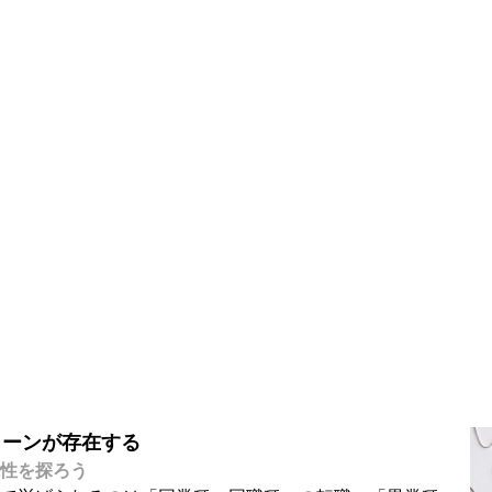
サイトポリシー
新しいキャリアの可能性を探ろう
無資格でも転職できる？
転職する方法をチェック！
ターンが存在する
性を探ろう