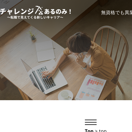
無資格でも異
Top
>
top